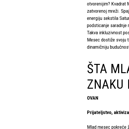
otvorenijim? Kvadrat 
zatvorenoj mreži. Spa
energiju sekstila Sat
podsticanje saradnje 
Takva inkluzivnost po
Mesec dostiže svoju ta
dinamičniju budućnos
ŠTA ML
ZNAKU 
OVAN
Prijateljstvo, aktiviz
Mlad mesec pokreće živ