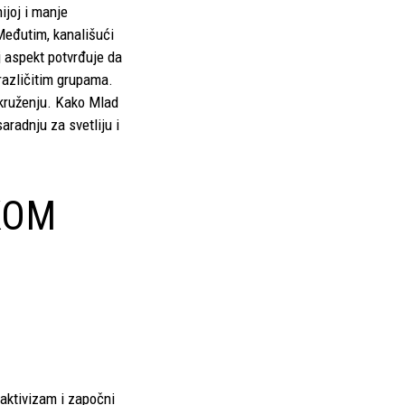
ijoj i manje
Međutim, kanališući
j aspekt potvrđuje da
različitim grupama.
okruženju. Kako Mlad
radnju za svetliju i
KOM
 aktivizam i započni