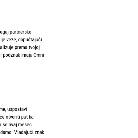
neguj partnerske
lje veze, dopuštajući
alizuje prema tvojoj
k I podznak imaju Omni
eme, uspostavi
e otvoriti put ka
ko se ovaj mesec
gledamo. Vladajući znak