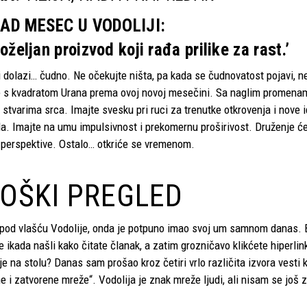
AD MESEC U VODOLIJI:
željan proizvod koji rađa prilike za rast.’
 dolazi… čudno. Ne očekujte ništa, pa kada se čudnovatost pojavi, ne
e s kvadratom Urana prema ovoj novoj mesečini. Sa naglim promenam
stvarima srca. Imajte svesku pri ruci za trenutke otkrovenja i nove i
a. Imajte na umu impulsivnost i prekomernu proširivost. Druženje će 
e perspektive. Ostalo… otkriće se vremenom.
OŠKI PREGLED
a pod vlašću Vodolije, onda je potpuno imao svoj um samnom danas. 
e ikada našli kako čitate članak, a zatim grozničavo klikćete hiperlin
je na stolu? Danas sam prošao kroz četiri vrlo različita izvora vesti
e i zatvorene mreže“. Vodolija je znak mreže ljudi, ali nisam se još z