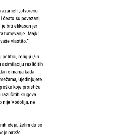
 razumeli „otvorenu
u i često su povezani
je biti efikasan jer
 razumevanje. Majkl
vaše vlastito.“
itici, religiji i/ili
asimilaciju različitih
redan cimanja kada
režama, ujedinjujete
greške koje proističu
različitih krugova.
 nije Vodolija, ne
ih ideja, želim da se
voje mreže