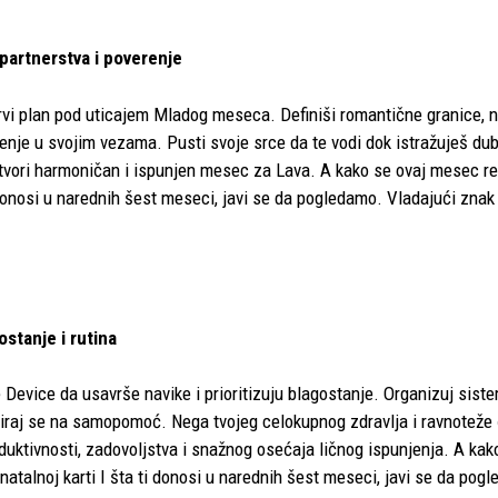
partnerstva i poverenje
prvi plan pod uticajem Mladog meseca. Definiši romantične granice, 
enje u svojim vezama. Pusti svoje srce da te vodi dok istražuješ dub
stvori harmoničan i ispunjen mesec za Lava. A kako se ovaj mesec re
i donosi u narednih šest meseci, javi se da pogledamo. Vladajući zna
ostanje i rutina
Device da usavrše navike i prioritizuju blagostanje. Organizuj sist
siraj se na samopomoć. Nega tvojeg celokupnog zdravlja i ravnoteže ć
ktivnosti, zadovoljstva i snažnog osećaja ličnog ispunjenja. A ka
 natalnoj karti I šta ti donosi u narednih šest meseci, javi se da po