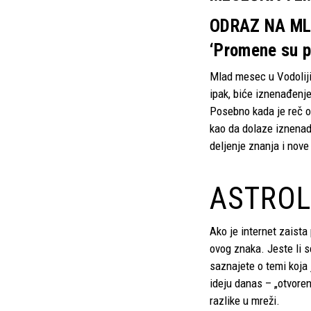
ODRAZ NA ML
‘Promene su po
Mlad mesec u Vodoliji
ipak, biće iznenađenj
Posebno kada je reč o 
kao da dolaze iznenad
deljenje znanja i nov
ASTROL
Ako je internet zaist
ovog znaka. Jeste li s
saznajete o temi koja 
ideju danas – „otvoren
razlike u mreži.