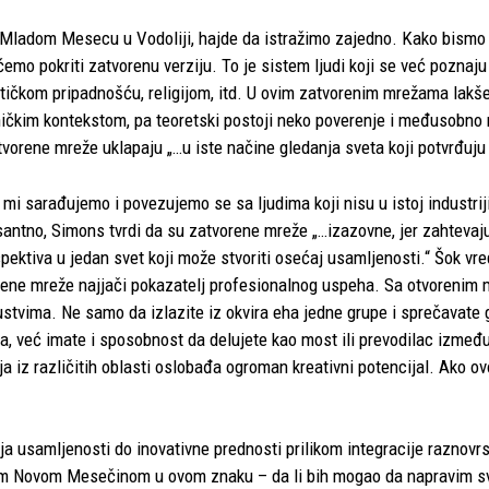
o Mladom Mesecu u Vodoliji, hajde da istražimo zajedno. Kako bismo
ćemo pokriti zatvorenu verziju. To je sistem ljudi koji se već poznaj
itičkom pripadnošću, religijom, itd. U ovim zatvorenim mrežama lakše 
ičkim kontekstom, pa teoretski postoji neko poverenje i međusobno
orene mreže uklapaju „…u iste načine gledanja sveta koji potvrđuju 
 sarađujemo i povezujemo se sa ljudima koji nisu u istoj industriji, pol
esantno, Simons tvrdi da su zatvorene mreže „…izazovne, jer zahtevaju 
spektiva u jedan svet koji može stvoriti osećaj usamljenosti.“ Šok v
ne mreže najjači pokazatelj profesionalnog uspeha. Sa otvorenim m
kustvima. Ne samo da izlazite iz okvira eha jedne grupe i sprečavate 
a, već imate i sposobnost da delujete kao most ili prevodilac između 
 iz različitih oblasti oslobađa ogroman kreativni potencijal. Ako ovo
 usamljenosti do inovativne prednosti prilikom integracije raznovrsn
om Novom Mesečinom u ovom znaku – da li bih mogao da napravim s