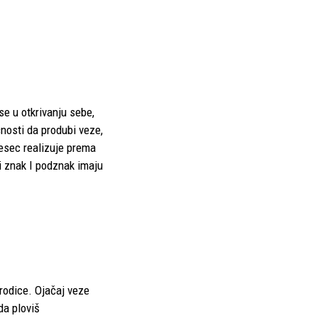
e u otkrivanju sebe,
čnosti da produbi veze,
mesec realizuje prema
ći znak I podznak imaju
rodice. Ojačaj veze
da ploviš