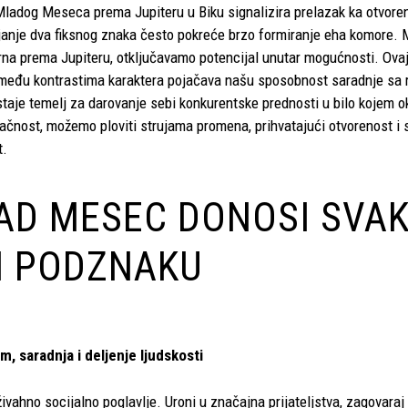
Mladog Meseca prema Jupiteru u Biku signalizira prelazak ka otvoren
janje dva fiksnog znaka često pokreće brzo formiranje eha komore. 
urna prema Jupiteru, otključavamo potencijal unutar mogućnosti. Ova
među kontrastima karaktera pojačava našu sposobnost saradnje sa 
staje temelj za darovanje sebi konkurentske prednosti u bilo kojem 
čnost, možemo ploviti strujama promena, prihvatajući otvorenost i sa
t.
AD MESEC DONOSI SVA
I PODZNAKU
am, saradnja i deljenje ljudskosti
ahno socijalno poglavlje. Uroni u značajna prijateljstva, zagovaraj