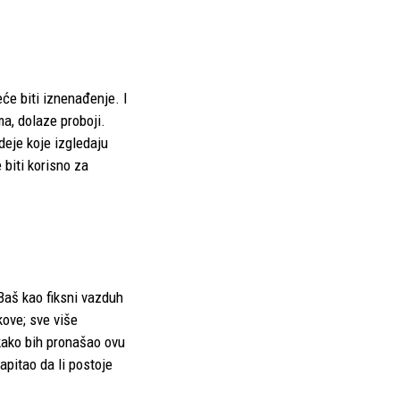
će biti iznenađenje. I
a, dolaze proboji.
deje koje izgledaju
biti korisno za
Baš kao fiksni vazduh
kove; sve više
 kako bih pronašao ovu
apitao da li postoje