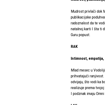
Mudrost privlači dok 
publikacijske poduhvat
radoznalost da te vod
natalnoj karti I šta t
Guru popust.
RAK
Intimnost, empatija,
Mlad mesec u Vodoliji 
prihvatajući ranjivos
odvijaju, što vodi ka
realizuje prema tvojoj
I podznak imaju Omni