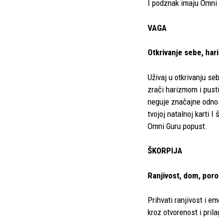
I podznak imaju Omni
VAGA
Otkrivanje sebe, hari
Uživaj u otkrivanju s
zrači harizmom i pusti
neguje značajne odnos
tvojoj natalnoj karti 
Omni Guru popust.
ŠKORPIJA
Ranjivost, dom, poro
Prihvati ranjivost i 
kroz otvorenost i pril