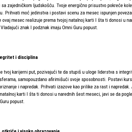
u sa zajedničkom ljudskošću. Tvoje energično prisustvo pokreće kole
hu. Prihvati moć jedinstva i postavi scenu za mesec ispunjen poveza
vaj mesec realizuje prema tvojoj natalnoj karti I šta ti donosi u n
 Vladajući znak I podznak imaju Omni Guru popust.
egritet i disciplina
tvoj karijerni put, pozivajući te da stupiš u uloge liderstva s integr
 sferama, samopouzdano afirimišući svoje sposobnosti. Postavi kurs 
 priznanje i napredak. Prihvati izazove kao prilike za rast i napredak
 natalnoj karti I šta ti donosi u narednih šest meseci, javi se da po
 Guru popust.
, otkriće i visoko obrazovanje