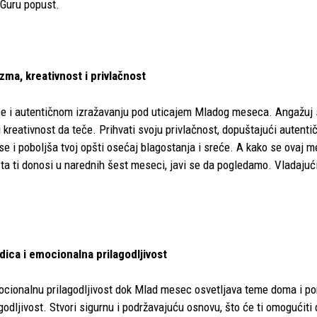
 Guru popust.
zma, kreativnost i privlačnost
ebe i autentičnom izražavanju pod uticajem Mladog meseca. Angažuj s
 kreativnost da teče. Prihvati svoju privlačnost, dopuštajući autenti
e i poboljša tvoj opšti osećaj blagostanja i sreće. A kako se ovaj 
I šta ti donosi u narednih šest meseci, javi se da pogledamo. Vladaju
dica i emocionalna prilagodljivost
emocionalnu prilagodljivost dok Mlad mesec osvetljava teme doma i po
agodljivost. Stvori sigurnu i podržavajuću osnovu, što će ti omogućiti 