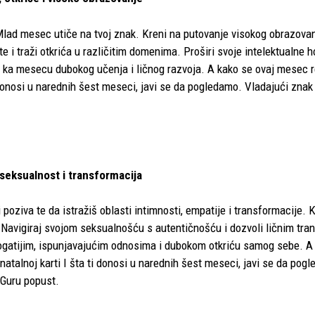
Mlad mesec utiče na tvoj znak. Kreni na putovanje visokog obrazovan
e i traži otkrića u različitim domenima. Proširi svoje intelektualne h
i ka mesecu dubokog učenja i ličnog razvoja. A kako se ovaj mesec r
i donosi u narednih šest meseci, javi se da pogledamo. Vladajući zna
 seksualnost i transformacija
poziva te da istražiš oblasti intimnosti, empatije i transformacije. 
t. Navigiraj svojom seksualnošću s autentičnošću i dozvoli ličnim tr
 bogatijim, ispunjavajućim odnosima i dubokom otkriću samog sebe. 
 natalnoj karti I šta ti donosi u narednih šest meseci, javi se da po
 Guru popust.