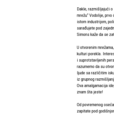
Dakle, razmišljajući 
mrežu“ Vodolije, prvo 
istom industrijom, pol
sarađujete pod zajedn
Simons kaže da se zatv
U otvorenim mrežama, mi
kulturi porekla. Inter
i suprotstavljenih per
razumemo da su otvore
ljude sa različitim is
iz grupnog razmišljanj
Ova amalgamacija ideja
znam šta jeste!
Od povremenog osećaja
zapitate pod godišnj