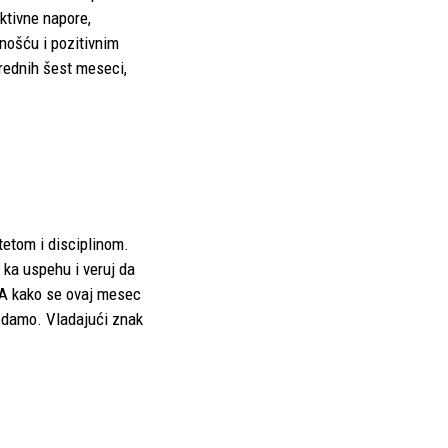
ktivne napore,
nošću i pozitivnim
arednih šest meseci,
itetom i disciplinom.
ka uspehu i veruj da
. A kako se ovaj mesec
gledamo. Vladajući znak