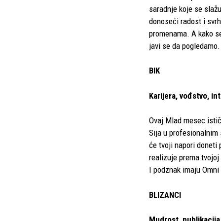
saradnje koje se slaž
donoseći radost i svr
promenama. A kako se o
javi se da pogledamo.
BIK
Karijera, vođstvo, int
Ovaj Mlad mesec ističe 
Sija u profesionalnim
će tvoji napori doneti
realizuje prema tvojoj
I podznak imaju Omni
BLIZANCI
Mudrost, publikacija