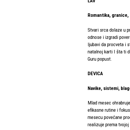
LAV
Romantika, granice, 
Stvari srca dolaze u 
odnose i izgradi pover
ljubavi da procveta i 
natalnoj karti I šta t
Guru popust.
DEVICA
Navike, sistemi, blag
Mlad mesec ohrabruje 
efikasne rutine i foku
mesecu povećane produ
realizuje prema tvojoj