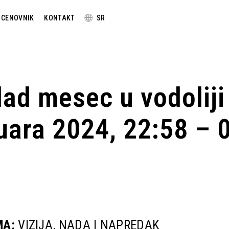
🌐
CENOVNIK
KONTAKT
SR
ad mesec u vodoliji
uara 2024, 22:58 – 
MA:
VIZIJA, NADA I NAPREDAK