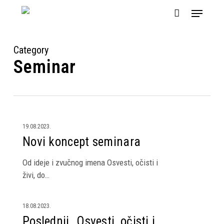
Skip
Menu
to
main
content
Category
Seminar
Novi
19.08.2023.
koncept
Novi koncept seminara
seminara
Od ideje i zvučnog imena Osvesti, očisti i
živi, do…
Poslednji
18.08.2023.
„Osvesti,
Poslednji „Osvesti, očisti i