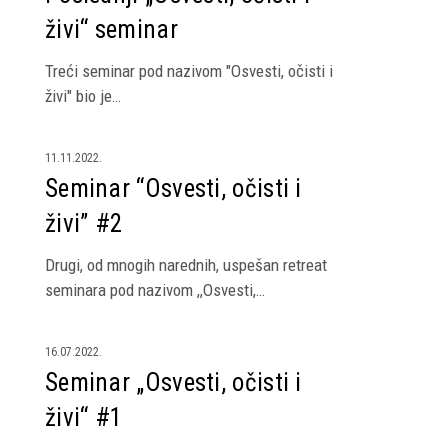
očisti
živi“ seminar
i
živi“
Treći seminar pod nazivom "Osvesti, očisti i
seminar
živi" bio je…
Seminar
11.11.2022.
“Osvesti,
Seminar “Osvesti, očisti i
očisti
živi” #2
i
živi”
Drugi, od mnogih narednih, uspešan retreat
#2
seminara pod nazivom ,,Osvesti,…
Seminar
16.07.2022.
„Osvesti,
Seminar „Osvesti, očisti i
očisti
živi“ #1
i
živi“