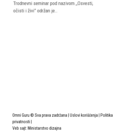
Trodnevni seminar pod nazivom ,,Osvesti,
#1
očisti i živi” održan je…
Omni Guru © Sva prava zadržana |
Uslovi korišćenja
|
Politika
privatnosti
|
Veb sajt:
Ministarstvo dizajna