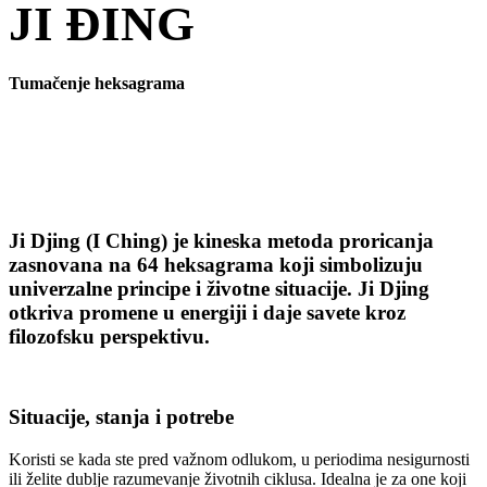
JI ĐING
Tumačenje heksagrama
Ji Djing (I Ching) je kineska metoda proricanja
zasnovana na 64 heksagrama koji simbolizuju
univerzalne principe i životne situacije. Ji Djing
otkriva promene u energiji i daje savete kroz
filozofsku perspektivu.
Situacije, stanja i potrebe
Koristi se kada ste pred važnom odlukom, u periodima nesigurnosti
ili želite dublje razumevanje životnih ciklusa. Idealna je za one koji