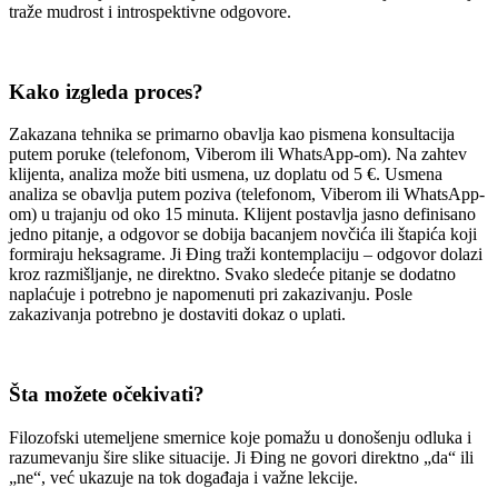
traže mudrost i introspektivne odgovore.
Kako izgleda proces?
Zakazana tehnika se primarno obavlja kao pismena konsultacija
putem poruke (telefonom, Viberom ili WhatsApp-om). Na zahtev
klijenta, analiza može biti usmena, uz doplatu od 5 €. Usmena
analiza se obavlja putem poziva (telefonom, Viberom ili WhatsApp-
om) u trajanju od oko 15 minuta. Klijent postavlja jasno definisano
jedno pitanje, a odgovor se dobija bacanjem novčića ili štapića koji
formiraju heksagrame. Ji Đing traži kontemplaciju – odgovor dolazi
kroz razmišljanje, ne direktno. Svako sledeće pitanje se dodatno
naplaćuje i potrebno je napomenuti pri zakazivanju. Posle
zakazivanja potrebno je dostaviti dokaz o uplati.
Šta možete očekivati?
Filozofski utemeljene smernice koje pomažu u donošenju odluka i
razumevanju šire slike situacije. Ji Đing ne govori direktno „da“ ili
„ne“, već ukazuje na tok događaja i važne lekcije.