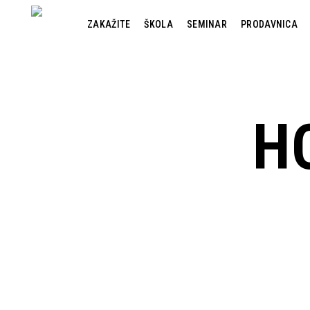
Skip
to
ZAKAŽITE
ŠKOLA
SEMINAR
PRODAVNICA
main
content
H