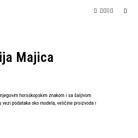
facebook
youtube
instagram
email
tiktok
ja Majica
/njegovim horoskopskim znakom i sa šaljivom
vezi podataka oko modela, veličine proizvoda i