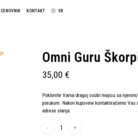
🌐
CENOVNIK
KONTAKT
SR
Omni Guru Škorpi
35,00
€
Poklonite Vama dragoj osobi majicu sa njenim
porukom. Nakon kupovine kontaktiraćemo Vas u 
adrese slanja.