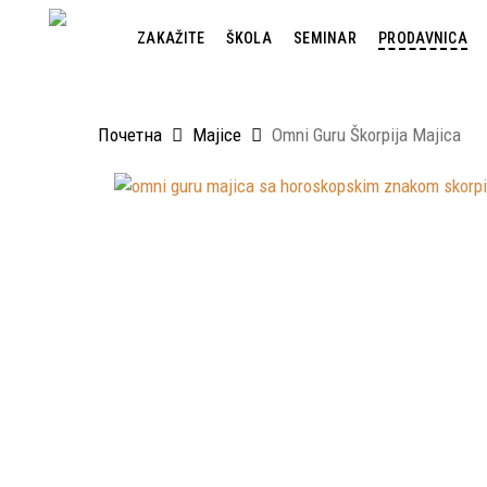
Skip
to
ZAKAŽITE
ŠKOLA
SEMINAR
PRODAVNICA
main
content
Почетна
Majice
Omni Guru Škorpija Majica