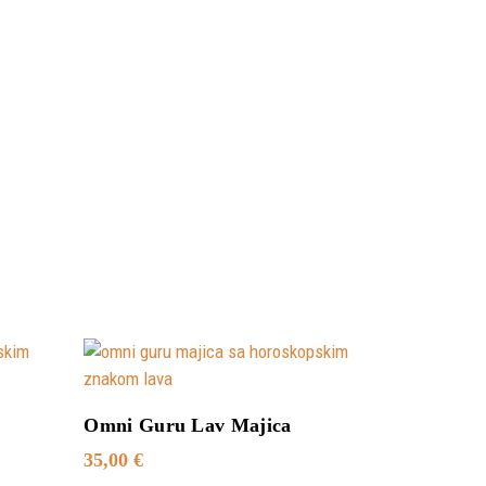
Додај У Корпу
Omni Guru Lav Majica
35,00
€