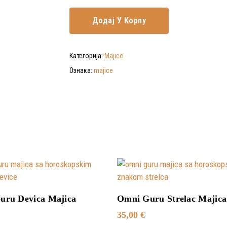
Додај У Корпу
Категорија:
Majice
Ознака:
majice
Додај У Корпу
Додај У Корпу
uru Devica Majica
Omni Guru Strelac Majica
35,00
€