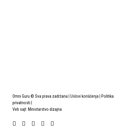
Omni Guru © Sva prava zadržana |
Uslovi korišćenja
|
Politika
privatnosti
|
Veb sajt:
Ministarstvo dizajna
facebook
youtube
instagram
tiktok
email