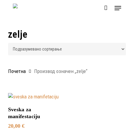
Skip
Menu
to
main
content
zelje
Почетна
Производ oзначен „zelje“
Додај У Корпу
Sveska za
manifestaciju
20,00
€