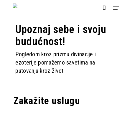
Skip
Menu
to
main
content
Upoznaj sebe i svoju
budućnost!
Pogledom kroz prizmu divinacije i
ezoterije pomažemo savetima na
putovanju kroz život.
Zakažite uslugu