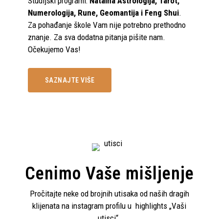
Studijski programi:
Natalna Astrologija, Tarot,
Numerologija, Rune, Geomantija i Feng Shui
.
Za pohađanje škole Vam nije potrebno prethodno
znanje. Za sva dodatna pitanja pišite nam.
Očekujemo Vas!
SAZNAJTE VIŠE
Cenimo Vaše mišljenje
Pročitajte neke od brojnih utisaka od naših dragih
klijenata na instagram profilu u highlights „Vaši
utisci“.